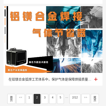
铝镁合金焊接气体节省器
在铝镁合金弧焊工艺体系中，保护气体是保障焊接质量的核心要素。铝镁合金材料化学活性···
首
<<
1
2
3
4
5
···
2/12
>>
尾
页
页