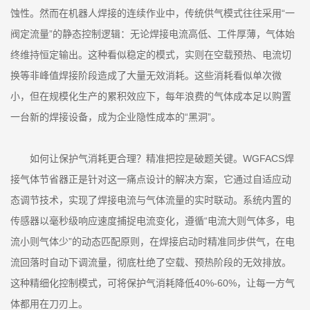
蚀性。然而在机器人焊接的连续作业中，传统供气模式往往采用“一
阀定流量”的静态控制逻辑：无论焊接电流高低、工件厚薄，气体始
终维持恒定输出。这种看似稳定的模式，实则在空载预热、电流切
换等非峰值焊接阶段造成了大量无效消耗。这些消耗看似单次微
小，但在规模化生产的累积效应下，每年浪费的气体成本足以购置
一台新的焊接设备，成为企业隐性成本的“黑洞”。
如何让保护气消耗更合理？精准把控是破题关键。WGFACS焊
接气体节省器正是针对这一痛点设计的解决方案，它通过自适应动
态调节技术，实现了焊接电流与气体流量的实时联动。系统内置的
传感器以毫秒级响应速度捕捉电流变化，遵循“电流大则气体多，电
流小则气体少”的动态匹配原则，在焊接启动时精准同步供气，在电
流回落时自动下调流量，彻底杜绝了空载、预热阶段的无效排放。
这种精细化控制模式，可将保护气消耗降低40%-60%，让每一方气
体都用在刀刃上。