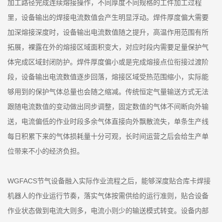
加工路径完成连续熔接操作，不同厚度不同规格的工件加工过程
里，设备输出的焊接电流数值会产生明显浮动。焊件厚度偏大需要
加深熔接深度时，设备输出电流数值随之提升，高温作用范围有所
拓展，裸露在外的熔接区域面积变大，对应时段内需要足量保护气
体完成区域封闭防护。焊件厚度偏小或是完成熔接点位衔接过渡阶
段，设备输出电流数值逐步回落，熔接区域受热范围缩小，实际能
够用到的保护气体总量也会随之缩减。传统恒定气量输送方式无法
跟随电流数值的变动做出同步调整，固定数值的气体不间断向外输
送，电流偏低的作业时段多余气体直接向外飘散流失，单条生产线
每日积累下来的气体损耗量十分可观，长时间运营之后会给生产单
位带来不小的经济负担。
WGFACS节气设备融入实际作业流程之后，能够深度贴合库卡焊接
机器人的作业运行节奏，落实气体按需供给的运行准则，贴合设备
作业状态做到电流大则多，电流小则少的输送模式转变。设备内部