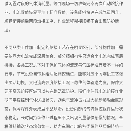
减闲置时段的气体消耗量。等到现场一切准备完毕再次启动熔接作
业，电流数值恢复至加工标准数值，设备能够快速完成气量回升，
顺畅衔接前后两段熔接工序，作业流程衔接顺畅不会出现防护断
层。
不同品类工件加工制定的熔接工艺存在明显区别，部分构件加工需
要依靠大电流完成深层熔合，部分精细构件只适合小电流完成表层
拼接，各类工况之下对于保护气体的流速与气压标准有着不一样的
要求。节气设备自带多组适配调控档位，能够对应不同熔接工艺做
出灵活切换，大电流高强度熔接工况下稳住气体输送力度，保障大
范围高温熔接区域可以被完整笼罩防护。精细小件低电流熔接作业
期间平缓控制气体送出状态，避免气流冲击力过大扰动熔融金属形
态，保障焊件外表成型平整顺滑。设备内部的气流调控组件运行状
态稳定，长时间持续作业过程里不会出现气量忽快忽慢的情况，全
程维持输送状态均匀统一，助力车间产出的各类焊件品质保持统一