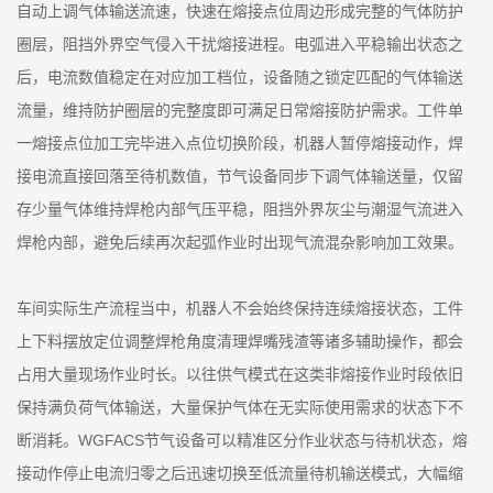
自动上调气体输送流速，快速在熔接点位周边形成完整的气体防护
圈层，阻挡外界空气侵入干扰熔接进程。电弧进入平稳输出状态之
后，电流数值稳定在对应加工档位，设备随之锁定匹配的气体输送
流量，维持防护圈层的完整度即可满足日常熔接防护需求。工件单
一熔接点位加工完毕进入点位切换阶段，机器人暂停熔接动作，焊
接电流直接回落至待机数值，节气设备同步下调气体输送量，仅留
存少量气体维持焊枪内部气压平稳，阻挡外界灰尘与潮湿气流进入
焊枪内部，避免后续再次起弧作业时出现气流混杂影响加工效果。
车间实际生产流程当中，机器人不会始终保持连续熔接状态，工件
上下料摆放定位调整焊枪角度清理焊嘴残渣等诸多辅助操作，都会
占用大量现场作业时长。以往供气模式在这类非熔接作业时段依旧
保持满负荷气体输送，大量保护气体在无实际使用需求的状态下不
断消耗。WGFACS节气设备可以精准区分作业状态与待机状态，熔
接动作停止电流归零之后迅速切换至低流量待机输送模式，大幅缩