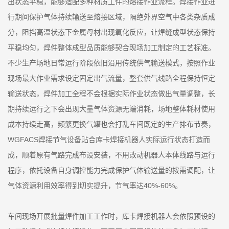
出状态平稳，能够适配多种材质工件的熔接作业流程。焊接作业进
行期间保护气体持续输送至熔接区域，隔绝外界空气中各类杂质成
分，阻挡高温状态下金属母材出现氧化反应，让焊缝成型状态保持
平稳均匀，焊件整体成型品质能够契合现场加工制定的工艺标准。
不少生产场地日常运行阶段依旧沿用传统供气输送模式，按照作业
现场最大作业需求设定固定出气流量，整套供气线路全程保持恒定
输送状态，焊件加工全程不会根据实际作业状态做出气量调整，长
期持续运行之下会出现大量气体资源无端消耗，场地整体耗材使用
成本持续走高，频繁更换气罐也会打乱车间既定的生产排布节奏，
WGFACS焊接节气设备贴合库卡焊接机器人实际运行状态打造而
成，顺着原有气路完成布设安装，不用改动机器人本体线路与运行
程序，依托设备自身调控能力完成保护气体输送量的按需调配，让
气体资源利用效率得到切实提升，节气率达40%-60%。
车间现场开展批量焊件加工工作时，库卡焊接机器人会依照预设的