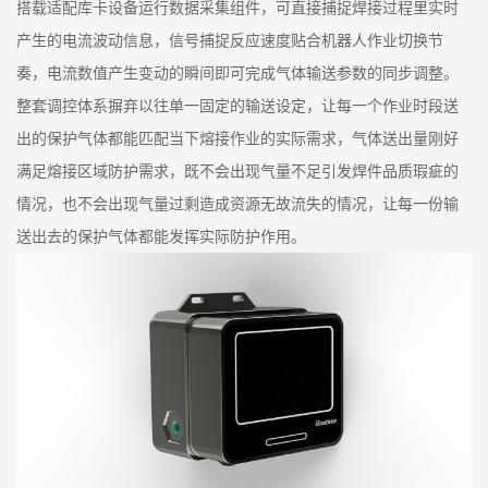
搭载适配库卡设备运行数据采集组件，可直接捕捉焊接过程里实时
产生的电流波动信息，信号捕捉反应速度贴合机器人作业切换节
奏，电流数值产生变动的瞬间即可完成气体输送参数的同步调整。
整套调控体系摒弃以往单一固定的输送设定，让每一个作业时段送
出的保护气体都能匹配当下熔接作业的实际需求，气体送出量刚好
满足熔接区域防护需求，既不会出现气量不足引发焊件品质瑕疵的
情况，也不会出现气量过剩造成资源无故流失的情况，让每一份输
送出去的保护气体都能发挥实际防护作用。