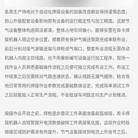
各类生产场地对于自动化焊接设备的加装改造都会保持谨慎态度，
担心外接配套设备影响原有设备的运行稳定性与加工精度。这款节
气设备整体构造简洁紧凑，整体占地空间偏小，能够安置在库卡焊
接机器人周边空余位置，顺着原有保护气输送管路完成串联布设，
前后分别对接气源输送端与焊枪进气端口，整套布设流程无需改动
机器人内部主控线路，也不用重新编写设备运行加工程序，现场一
线作业人员熟悉基础操作流程之后便可独立完成布设工作。布设工
作结束之后仅需核对气路连通状态，确认线路无漏气缝隙，结合场
地日常常用的焊接作业参数完成基础数值设定，完成简单调试工作
之后就能投入正常生产流程，不会耽误车间既定的生产计划推进。
熔接作业开启之初，焊枪逐步靠近工件表面准备起弧熔接，库卡焊
接机器人会短暂提升电流数值破除工件表层氧化层，这段作业时段
熔接区域防护需求有所提升，节气设备接收到电流上升信号之后，