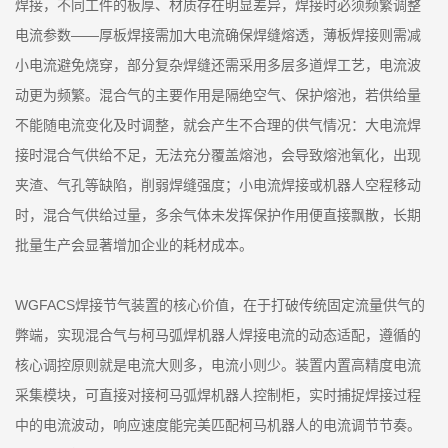
焊接，不同工件的板厚、材质存在明显差异，焊接时必须频繁调整
电流参数——厚板焊接需加大电流确保焊缝熔透，薄板焊接则需减
小电流避免烧穿，部分复杂焊缝还需采用多层多道焊工艺，电流波
动更为频繁。混合气的主要作用是隔绝空气、保护熔池，若供给量
不能随电流变化及时调整，就会产生不合理的供气情况：大电流焊
接时混合气供给不足，无法充分覆盖熔池，会导致熔池氧化，出现
夹渣、气孔等缺陷，削弱焊缝强度；小电流焊接或机器人空程移动
时，混合气供给过量，多余气体未发挥保护作用便直接飘散，长期
批量生产会显著增加企业的耗材成本。
WGFACS焊接节气装置的核心价值，在于打破传统固定流量供气的
弊端，实现混合气与柯马弧焊机器人焊接电流的动态适配，遵循的
核心调控原则就是电流大则多，电流小则少。装置内置高精度电流
采集模块，可直接对接柯马弧焊机器人控制柜，实时捕捉焊接过程
中的电流波动，响应速度能完美匹配柯马机器人的电流调节节奏。