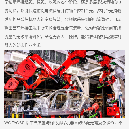
无论是焊接起弧、稳弧、收弧的各个阶段，还是多层多道焊时的电
流切换，都能快速捕捉电流信号并传输至控制单元。控制单元搭载
适配柯马弧焊机器人的专属算法，会根据采集到的电流数据，自动
算出当前焊接工况下所需的合理混合气流量，驱动精密比例阀完成
流量的无级平滑调控，全程无需人工操作，能精准适配柯马弧焊机
器人的动态作业需求。
WGFACS焊接节气装置与柯马弧焊机器人的适配无需复杂操作，不