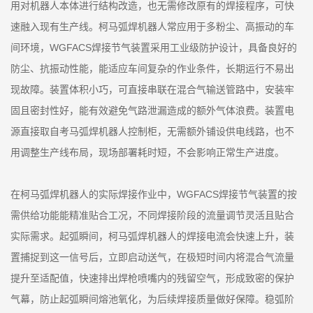
用对机器人本体进行结构改造，也无需修改原有的焊接程序，可快
速融入现有生产线。柯马弧焊机器人常应用于多粉尘、高振动的车
间环境，WGFACS焊接节气装置采用工业级防护设计，具备良好的
防尘、抗振动性能，能适应车间复杂的作业条件，长期运行不易出
现故障。装置体积小巧，可直接串联在混合气输送管路中，安装牢
固且密封性好，能有效避免气路泄漏造成的额外气体浪费。装置电
源直接取自考马弧焊机器人控制柜，无需额外铺设供电线路，也不
用调整生产线布局，现场部署耗时短，不会影响正常生产进度。
在柯马弧焊机器人的实际焊接作业中，WGFACS焊接节气装置的按
需供给功能能精准贴合工况，不同焊接阶段的流量调节灵活且贴合
实际需求。起弧瞬间，柯马弧焊机器人的焊接电流会快速上升，装
置捕捉到这一信号后，立即启动送气，在极短时间内将混合气流量
提升至适配值，快速排出焊枪喷嘴内的残留空气，形成致密的保护
气幕，防止起弧瞬间熔池氧化，为后续焊接质量做好保障。稳弧阶