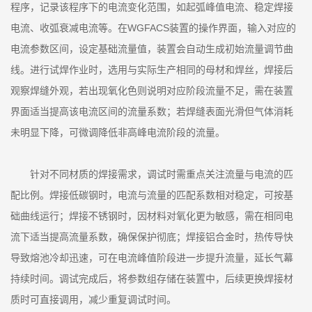
程序，记录该程序下的电流变化范围，如起弧峰值电流、稳定焊接
电流、收弧衰减电流等。在WGFACS装置的操作界面，输入对应的
电流参数区间，设定基础流量值，装置会自动生成初始流量调节曲
线。进行试焊作业时，选用与实际生产相同的母材和焊丝，焊接后
观察焊缝外观，若出现氧化色则说明对应阶段流量不足，需在装置
界面适当提高该电流区间的流量系数；若焊缝表面光滑但气体消耗
未明显下降，可微调降低非高峰电流阶段的流量。
针对不同材质的焊接需求，调试时需重点关注流量与电流的匹
配比例。焊接低碳钢时，电流与流量的匹配系数相对稳定，可按基
础曲线运行；焊接不锈钢时，因材料对氧化更为敏感，需在相同电
流下适当提高流量系数，确保保护彻底；焊接铝合金时，热传导快
导致熔池冷却迅速，可在电流峰值阶段进一步提升流量，延长气幕
持续时间。调试完成后，将参数组存储在装置中，后续更换焊接材
质时可直接调用，减少重复调试时间。