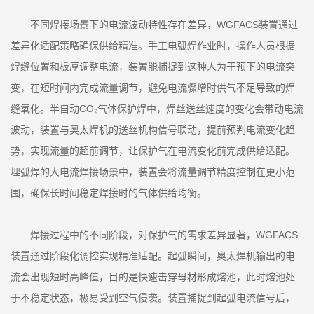
不同焊接场景下的电流波动特性存在差异，WGFACS装置通过
差异化适配策略确保供给精准。手工电弧焊作业时，操作人员根据
焊缝位置和板厚调整电流，装置能捕捉到这种人为干预下的电流突
变，在短时间内完成流量调节，避免电流骤增时供气不足导致的焊
缝氧化。半自动CO₂气体保护焊中，焊丝送丝速度的变化会带动电流
波动，装置与奥太焊机的送丝机构信号联动，提前预判电流变化趋
势，实现流量的超前调节，让保护气在电流变化前完成供给适配。
埋弧焊的大电流焊接场景中，装置会将流量调节精度控制在更小范
围，确保长时间稳定焊接时的气体供给均衡。
焊接过程中的不同阶段，对保护气的需求差异显著，WGFACS
装置通过阶段化调控实现精准适配。起弧瞬间，奥太焊机输出的电
流会出现短时高峰值，目的是快速击穿母材形成熔池，此时熔池处
于不稳定状态，极易受到空气侵袭。装置捕捉到起弧电流信号后，