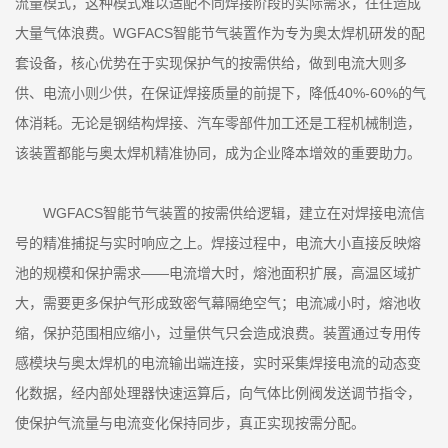
流量模式，这种模式难以适配不同焊接阶段的实际需求，往往造成
大量气体浪费。WGFACS智能节气装置作为专为奥太焊机研发的配
套设备，核心优势在于实现保护气的按需供给，做到电流大则多
供、电流小则少供，在保证焊接质量的前提下，降低40%-60%的气
体消耗。无论是钢结构焊接、汽车零部件加工还是工程机械制造，
该装置都能与奥太焊机精准协同，成为企业降本增效的重要助力。
WGFACS智能节气装置的按需供给逻辑，建立在对焊接电流信
号的精准捕捉与实时响应之上。焊接过程中，电流大小直接反映熔
池的规模和保护需求——电流增大时，熔池面积扩展，高温区域扩
大，需要更多保护气形成致密气幕隔绝空气；电流减小时，熔池收
缩，保护范围相应缩小，过量供气只会造成浪费。装置通过专用传
感模块与奥太焊机的电流输出端连接，实时采集焊接电流的动态变
化数据，经内部处理器快速运算后，向气体比例阀发送调节指令，
使保护气流量与电流变化保持同步，真正实现按需分配。