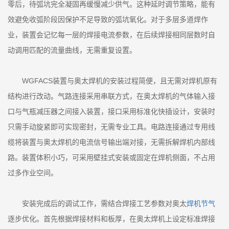
零后，待弧坑完全凝固再缓慢减少供气。这种延时调节策略，能有
效避免收弧阶段因保护不足导致的弧坑氧化。对于多层多道焊作
业，装置会记忆每一层的焊接电流参数，在后续焊接相同层数时自
动调用匹配的流量曲线，无需重复设置。
WGFACS装置与奥太焊机的安装过程简便，且无需对焊机原有
结构进行改动。气路连接采用串联方式，在奥太焊机的气体输入接
口与气瓶减压器之间接入装置，接口采用标准化快插设计，安装时
只需手动旋紧即可实现密封，无需专业工具。电路连接通过专用线
缆将装置与奥太焊机的电流信号输出端对接，无需拆解焊机内部线
路。装置体积小巧，可采用壁挂式安装或固定在焊机侧面，不占用
过多作业空间。
安装完成后的调试工作，需结合焊接工艺参数对奥太
焊机节气
逐步优化。首先根据焊接材料和板厚，在奥太焊机上设定标准焊接