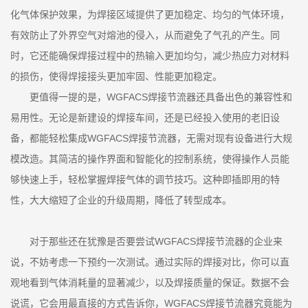
化气体保护效果，为焊接区域提供了更加稳定、均匀的气体环境，
有效防止了外界空气对熔池的侵入，从而避免了气孔的产生。同
时，它还能确保焊接过程中的热输入更加均匀，减少热应力对材料
的损伤，使得焊接接头更加牢固、性能更加稳定。
更值得一提的是，WGFACS焊接节流器还具备出色的兼容性和
易用性。无论是新建设的焊接车间，还是已经投入使用的老旧设
备，都能轻松集成WGFACS焊接节流器，无需对现有设备进行大规
模改造。其简洁的操作界面和智能化的控制系统，使得操作人员能
够快速上手，轻松掌握焊接气体的调节技巧。这种即插即用的特
性，大大缩短了企业的升级周期，降低了转型成本。
对于那些还在犹豫是否要尝试WGFACS焊接节流器的企业来
说，不妨考虑一下预约一次测试。通过实际的焊接对比，你可以直
观地看到气体消耗量的显著减少，以及焊接质量的保证。数据不会
说谎，它会用最直接的方式告诉你，WGFACS焊接节流器究竟能为