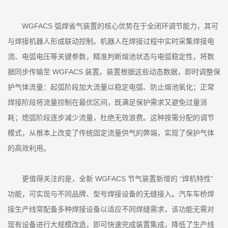
WGFACS 弧焊省气装置的核心优势在于全闭环调节能力，其可
与焊接机器人形成联动控制。机器人在焊接过程中实时采集焊接电
流、电弧电压等关键参数，精准判断熔池状态与电弧稳定性，将数
据同步传输至 WGFACS 装置。装置根据这些动态数据，即时调整保
护气体流量：起弧阶段加大流量以稳定电弧、防止熔池氧化；正常
焊接阶段将流量控制在最优区间，既满足保护需求又避免过量消
耗；熄弧阶段逐步减少流量，杜绝无效浪费。这种按需分配的调节
模式，从根本上改变了传统固定流量供气的弊端，实现了保护气体
的高效利用。
更值得关注的是，全新 WGFACS 节气装置新增的 “焊机特性”
功能，可实现与不同品牌、型号焊接设备的无缝接入。汽车车桥焊
接生产线常配备多种焊接设备以适应不同焊缝需求，该功能无需对
现有设备进行大规模改造，即可快速完成装置集成，降低了生产线