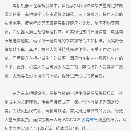
焊接机器人在车桥弧焊中，首先承担着保障焊接质量稳定性的
重要职责。车桥焊接涉及多道复杂焊缝，人工焊接时，操作人员的
技术水平、疲劳程度等因素易导致焊缝尺寸偏差、熔深不均等问
题，而机器人通过预设精准程序，可实现恒定的焊接速度、电弧电
压与送丝速度，确保每一道焊缝的参数都符合工艺标准，大幅降低
焊接缺陷率。其次，机器人能够持续高效作业，不受工作时长限
制，显著提升车桥批量生产的效率，满足汽车制造业规模化生产的
需求。此外，机器人作业可减少人工干预，降低操作人员暴露于高
温、弧光等恶劣环境中的风险，提升生产过程的安全性。
在汽车车桥弧焊中，保护气体的合理使用是保障焊接质量与控
制成本的关键环节。传统焊接模式下，保护气体流量多为固定设
置，为避免出现气孔、氧化等缺陷，常采用过量供气的方式，导致
大量气体浪费。而焊接机器人与 WGFACS
弧焊省气
装置的结合，从
技术层面实现了 “开源节流、降本增效” 的目标。