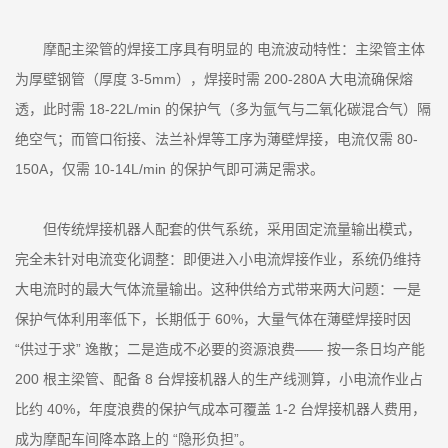
摩配主梁管的焊接工序具有明显的 电流波动特性：主梁管主体
为厚壁钢管（厚度 3-5mm），焊接时需 200-280A 大电流确保熔
透，此时需 18-22L/min 的保护气（多为氩气与二氧化碳混合气）隔
绝空气；而管口衔接、法兰补焊等工序为薄壁焊接，电流仅需 80-
150A，仅需 10-14L/min 的保护气即可满足需求。
但传统焊接机器人配套的供气系统，采用固定流量输出模式，
完全未针对电流变化调整：即便进入小电流焊接作业，系统仍维持
大电流时的最大气体流量输出。这种供给方式带来两大问题：一是
保护气体利用率低下，长期低于 60%，大量气体在薄壁焊接时因
“供过于求” 逸散；二是造成不必要的资源浪费—— 按一条日均产能
200 根主梁管、配备 8 台焊接机器人的生产线测算，小电流作业占
比约 40%，年度浪费的保护气成本可覆盖 1-2 台焊接机器人费用，
成为摩配车间降本路上的 “隐形负担”。