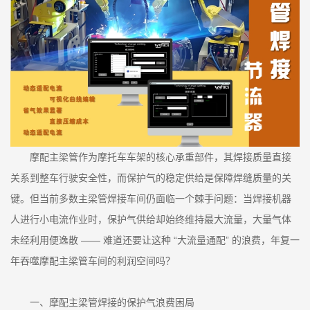
摩配主梁管作为摩托车车架的核心承重部件，其焊接质量直接
关系到整车行驶安全性，而保护气的稳定供给是保障焊缝质量的关
键。但当前多数主梁管焊接车间仍面临一个棘手问题：当焊接机器
人进行小电流作业时，保护气供给却始终维持最大流量，大量气体
未经利用便逸散 —— 难道还要让这种 “大流量通配” 的浪费，年复一
年吞噬摩配主梁管车间的利润空间吗？
一、摩配主梁管焊接的保护气浪费困局