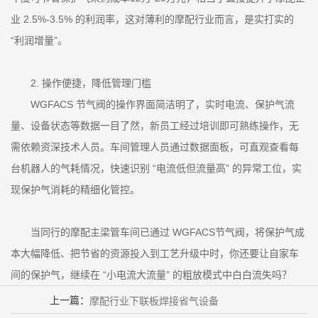
业 2.5%-3.5% 的利润率，这对薄利的摩配行业而言，是实打实的
“利润增量”。
2. 操作便捷，降低管理门槛
WGFACS 节气阀的操作界面简洁明了，实时电流、保护气流
量、设备状态等数据一目了然，新员工经过培训即可熟练操作，无
需依赖资深技术人员。车间管理人员通过数据面板，可直观查看每
台机器人的气耗情况，快速识别 “电流低但流量高” 的异常工位，实
现保护气消耗的精细化管控。
当同行的摩配主梁管车间已通过 WGFACS节气阀，将保护气成
本大幅降低、把节省的资源投入到工艺升级中时，你还要让自家车
间的保护气，继续在 “小电流大流量” 的粗放模式中白白流失吗？
上一篇：
摩配行业下联板焊接省气设备