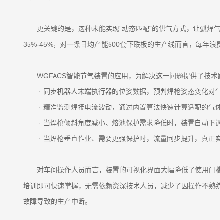
更关键的是，这种未能实现“动态匹配”的供气方式，让弧焊
35%-45%，对一条日均产能500套下联板的生产线而言，每
WGFACS智能节气装置的应用，为解决这一问题提供了技
· 同步机器人末端执行器的位姿数据，预判焊枪姿态变化对
· 精准监测焊接电流波动，通过内置算法快速计算适配的气
· 当焊枪倾斜角度减小、熔池保护需求降低时，装置自动下
· 当焊枪垂直作业、需要更强保护时，流量同步提升，真正实
对车间操作人员而言，装置的可视化界面大幅降低了使用门
培训即可快速掌握，无需依赖资深技术人员，减少了因操作不熟
故障导致的生产中断。