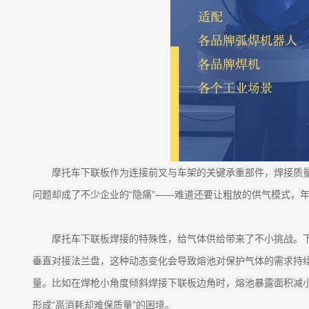
摩托车下联板作为连接前叉与车架的关键承重部件，焊接质
问题却成了不少企业的“隐痛”——难道还要让粗放的供气模式，
摩托车下联板焊接的特殊性，给气体供给带来了不小挑战。
垂直对接法兰盘，这种动态变化会导致熔池对保护气体的需求持
量。比如在焊枪小角度倾斜焊接下联板边角时，熔池暴露面积减
形成“高消耗却难保质量”的困境。