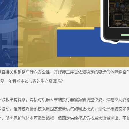
量直接关系到整车转向安全性，其焊接工序需依赖稳定的弧焊气体隔绝空
年复一年吞噬本该节省的生产资源吗？
下联板结构复杂，焊接时机器人末端执行器需频繁调整位姿，焊枪空间姿
续波动。但传统焊接系统采用固定流量供气的粗放模式，无论焊枪姿态如
小，所需保护气体本可适当缩减，但固定供给模式仍按最大流量输出，不