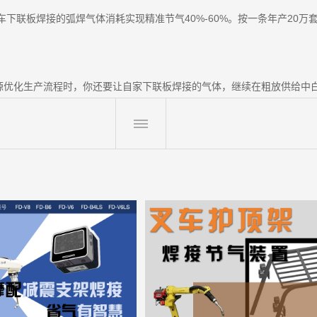
车下联板焊接的弧焊气体消耗实现精准节气40%-60%。按一条年产20
源优化生产流程时，你还要让自家下联板焊接的气体，继续在粗放供给中