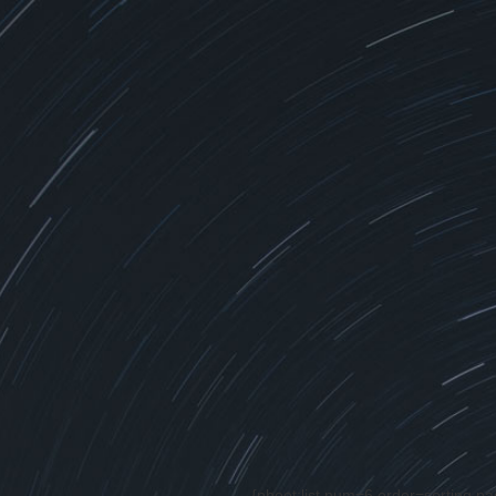
{pboot:list num=6 order=sorting p