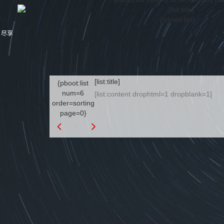
{/pboot:list}
，尽享
[list:title]
{pboot:list
num=6
[list:content drophtml=1 dropblank=1]
order=sorting
page=0}