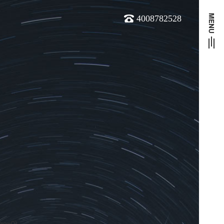
4008782528
age=0}