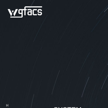
H
OME