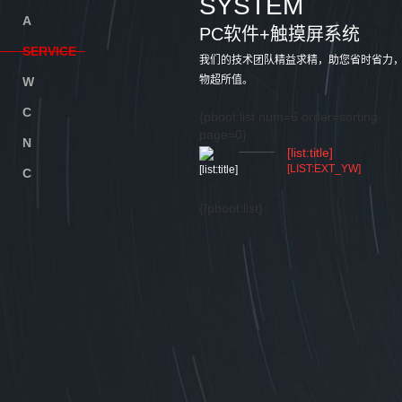
SYSTEM
A
BOUT
PC软件+触摸屏系统
S
ERVICE
我们的技术团队精益求精，助您省时省力
物超所值。
W
ORK
C
USTOMER
{pboot:list num=6 order=sorting
page=0}
N
EWS
[list:title]
[list:title]
[list:content drophtml=1 dropblank=1]
[LIST:EXT_YW]
C
ONTACT
{/pboot:list}