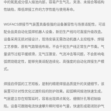
中的氧氮成分侵入熔池内部，容易产生气孔、夹渣、未熔合等结构
性缺陷，降低焊接工件的力学性能与使用寿命。
WGFACS焊接节气装置具备极强的设备兼容性与场景适配性，可适
配全品类自动化弧焊机器人设备，新旧生产线均可直接升级改造。
设备采用无损对接设计，现场安装无需改动机器人主控程序、焊接
工艺参数、原有气路管线布局，不会干扰生产线正常生产节奏。气
量调节过程平缓顺滑，无气压骤变、气流冲击等问题，不会影响电
弧燃烧稳定性，能够完美适配连续化、高强度的自动化焊接生产模
式。
焊接启停弧的工艺短板，是制约精密焊接品质提升的关键细节，该
装置可针对性优化过渡阶段的防护效果。起弧瞬间熔池快速生成，
气层建立存在短暂延时，容易出现焊点氧化、细微针孔等初始缺
陷。设备可跟随电流快速攀升瞬时增补气量，快速形成密闭防护气