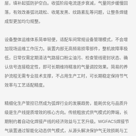
层，填补起弧防护空白。收弧阶段电流逐步衰减，气量同步缓慢回
落，有效改善弧坑疏松、收尾发黑、纹路紊乱等问题，让整条焊缝
成型更加均匀规整。
设备整体运维体系简单轻便，适配车间常规设备管理模式，不会增
加现场运维工作压力。装置内部无高频易损零部件，整机故障率极
低，日常仅需定期清洁气路接口粉尘油污、检查管线密封状态、确
认信号连接稳定性，即可长期维持精准的气量调控效果。简易的养
护流程无需专业技术支撑，不占用生产工时，可长期稳定保持节气
效率与工艺适配精度。
精细化生产管控已然成为弧焊行业的发展趋势，能耗优化与品质升
级是生产线提质增效的核心方向。传统粗放式供气模式的弊端，长
期制约着自动化焊接产线的经济效益与工艺升级。WGFACS焊接节
气装置通过智能化动态供气模式，从源头解决保护气无效损耗与工