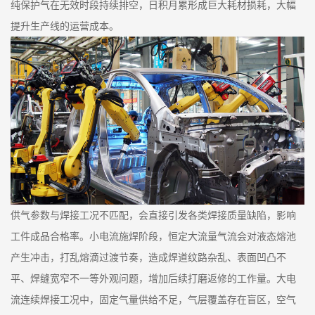
纯保护气在无效时段持续排空，日积月累形成巨大耗材损耗，大幅
提升生产线的运营成本。
供气参数与焊接工况不匹配，会直接引发各类焊接质量缺陷，影响
工件成品合格率。小电流施焊阶段，恒定大流量气流会对液态熔池
产生冲击，打乱熔滴过渡节奏，造成焊道纹路杂乱、表面凹凸不
平、焊缝宽窄不一等外观问题，增加后续打磨返修的工作量。大电
流连续焊接工况中，固定气量供给不足，气层覆盖存在盲区，空气