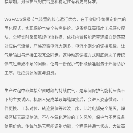
幅增加，对保护气的供给量和稳定性有着更高标准。
WGFACS焊接节气装置的核心运行优势，在于突破传统恒定供气的
固化模式，实现保护气完全按需供给。设备搭载高精度工况感应模
块，全程实时采集弧焊电流数据，依托内置智能运算逻辑自动匹配
对应供气流量，严格遵循电流大则多，电流小则少的调控规律，让
气量输出与焊接工况完全同步。这种动态调控方式彻底解决了传统
供气过量或不足的问题，让每一份保护气都能精准服务于焊接防护
工序，杜绝资源闲置与浪费。
生产过程中非焊接空窗时段的持续供气，是车间保护气能耗居高不
下的主要诱因。机器人完成单段焊缝焊接后，会进入姿态微调、工
件更换、工装对位、轨迹复位等过渡工序，此时电弧完全熄灭，焊
接区域无高温熔池，不存在氧化污染的工艺风险，保护气不再具备
使用价值。传统气路无智能识别功能，全程保持通气状态，大量高