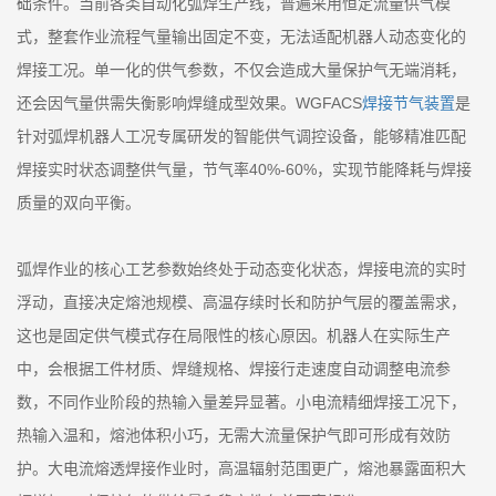
础条件。当前各类自动化弧焊生产线，普遍采用恒定流量供气模
式，整套作业流程气量输出固定不变，无法适配机器人动态变化的
焊接工况。单一化的供气参数，不仅会造成大量保护气无端消耗，
还会因气量供需失衡影响焊缝成型效果。WGFACS
焊接节气装置
是
针对弧焊机器人工况专属研发的智能供气调控设备，能够精准匹配
焊接实时状态调整供气量，节气率40%-60%，实现节能降耗与焊接
质量的双向平衡。
弧焊作业的核心工艺参数始终处于动态变化状态，焊接电流的实时
浮动，直接决定熔池规模、高温存续时长和防护气层的覆盖需求，
这也是固定供气模式存在局限性的核心原因。机器人在实际生产
中，会根据工件材质、焊缝规格、焊接行走速度自动调整电流参
数，不同作业阶段的热输入量差异显著。小电流精细焊接工况下，
热输入温和，熔池体积小巧，无需大流量保护气即可形成有效防
护。大电流熔透焊接作业时，高温辐射范围更广，熔池暴露面积大