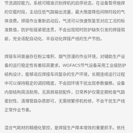
节流调控能力。系统可精准识别焊机的启停状态，在设备暂停施焊
的空载时段，主动压低气路输出流量，最大限度降低间隙时段的气
体浪费。焊接作业重新启动后，气流可以快速恢复至对应工况的标
准数值，防护衔接紧密连贯，不会出现短时防护缺失引发的焊接瑕
疵，完全适配自动化、半自动化焊接产线的生产节拍。
焊接车间普遍存在粉尘堆积、烟气弥漫的作业环境，对辅助生产设
备的运行稳定性有着较高要求。WGFACS节气设备采用工业级防护
结构设计，能够适应焊接车间复杂的生产环境，长期连续运行过程
中可以保持稳定的调控精度，不会因环境干扰出现参数偏移。设备
内部结构简洁耐用，无高频易损配件，日常养护仅需定期检查气路
密封性、清理管路杂质即可，无需频繁停机检修，不会干扰生产线
正常作业节奏。
混合气耗材的精细化管控，是焊接生产降本增效的重要抓手。依托