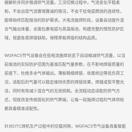
据解析并同步微调供气流量。工况切换过程中，气流变化平稳柔
和，不会出现气流骤增骤减的情况，不会干扰电弧燃烧的连续性，
能够始终匹配熔池的防护需求。大电流施焊阶段，设备自动提升混
合气输出体量，全面包裹电弧与高温熔池，构建完整的惰性防护区
域，规避各类焊接缺陷，保障厚板焊接的结构品质。
WGFACS节气设备会在低电流施焊状态下自动缩减供气流量，以当
前熔池的实际防护范围为基准匹配气量参数，在不影响焊接质量的
前提下，杜绝多余气体输出。薄板精细焊接、收尾修边等低负荷工
况，适配后的气量可以稳定维持优质的焊接效果，焊缝成型平整光
洁，同时有效减少混合气的无效损耗。全流程动态适配的供气方
式，彻底改变传统固化的供气弊端，让每一段施焊过程的气体供给
都具备精准适配性。
针对OTC焊机生产过程中的空载间隙，WGFACS节气设备具备智能