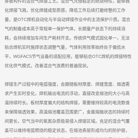
厚板构件的混合气焊接工艺。混合气凭借稳定的燃烧特性，能够弱
化焊接飞溅，优化焊缝成型质感，降低工件后续打磨修整的工作
量，是OTC焊机自动化与半自动焊接作业中的主流保护介质。混合
气的制备成本高于常规单一保护气体，长期量产状态下的持续消
耗，会持续增加车间生产耗材开支。传统供气模式固化单一，无法
贴合焊机实时施焊状态调整气量，气体利用效率始终处于偏低水
平，WGFACS节气设备的适配应用，能够贴合OTC焊机的焊接特性
优化供气模式，改善混合气浪费的普遍现状。
焊接生产过程中的电弧强度，会跟随板材厚度、焊缝宽度、熔透需
求产生实时变化，焊机输出电流的浮动，直接改变熔池的大小与高
温持续时长。板材厚度偏大的结构焊接，需要维持较高的电流数值
来保障熔透效果，高温熔池覆盖范围更广，金属熔融状态的持续时
间更长，空气当中的氧氮杂质极易侵入焊接区域。充足的混合气覆
盖可以维持电弧燃烧的稳定状态，在熔池表层形成均匀的防护层，