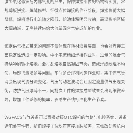
减少氧化瑕疵与内部气孔的产生，保障焊接部位的结构密实度。常
规薄板拼接、焊缝修型、细微点位焊接的作业阶段，焊接负荷大幅
降低，焊机运行电流随之降低，熔池体积明显收缩，高温影响区域
大幅缩减，无需持续供给大流量混合气完成防护作业。
恒定供气模式带来的问题不仅体现在耗材浪费层面，也会对焊接工
艺稳定性造成一定影响。中小电流精细焊接作业时，过量的混合气
持续冲刷微小熔池，会打乱熔池自然凝固节奏，造成焊缝纹理不均
匀、局部飞溅增多等问题。车间多台焊机同步作业时，集中供气管
网会出现气流分流变化，气压的动态波动会让固定流量供气出现失
衡，防护气层厚薄不一，同批次工件的焊接成型效果会出现细微差
异，增加工件返修的概率，影响生产线标准化生产节奏。
WGFACS节气设备可以直接对接OTC焊机的气路与电控系统，设备
适配兼容性强，新旧焊接工位均可直接加装部署，无需改动焊机内