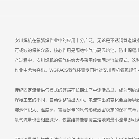
安川焊机在氩弧焊作业中的应用十分广泛，无论是不锈钢管道焊
可或缺的保护介质，核心作用是隔绝空气与高温熔池，防止焊缝
产过程中，安川焊机的氩气供给大多采用传统固定流量模式，这
作业中尤为突出。WGFACS节气装置专门针对安川焊机氩弧焊作
传统固定流量供气模式的弊端在长期生产中逐渐凸显，成为制约
焊接工艺的不同，自动调整输出大小。电流输出的变化会直接导
熔池体积大、温度高，需要足量的氩气形成致密稳定的保护气幕
氩气流量也会相应减少，仅需维持能够覆盖熔池的最小流量即可