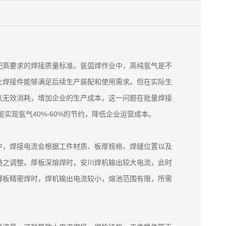
配高要求的焊接质量标准。氩弧焊作业中，高纯氩气是不
让焊接件能够满足后续生产装配和使用需求。但在实际生
气无效消耗，增加企业的生产成本，这一问题在批量焊接
实现氩气40%-60%的节约，降低企业运营成本。
中，焊接电流会根据工件材质、板厚规格、焊缝位置以及
随之调整。厚板深熔焊时，安川焊机输出较大电流，此时
薄板精密焊时，焊机输出电流较小，熔池范围有限，所需