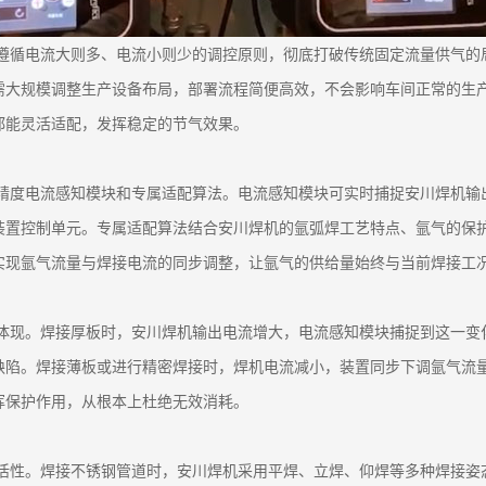
格遵循电流大则多、电流小则少的调控原则，彻底打破传统固定流量供气
需大规模调整生产设备布局，部署流程简便高效，不会影响车间正常的生
都能灵活适配，发挥稳定的节气效果。
高精度电流感知模块和专属适配算法。电流感知模块可实时捕捉安川焊机
装置控制单元。专属适配算法结合安川焊机的氩弧焊工艺特点、氩气的保
实现氩气流量与焊接电流的同步调整，让氩气的供给量始终与当前焊接工
分体现。焊接厚板时，安川焊机输出电流增大，电流感知模块捕捉到这一
缺陷。焊接薄板或进行精密焊接时，焊机电流减小，装置同步下调氩气流
挥保护作用，从根本上杜绝无效消耗。
灵活性。焊接不锈钢管道时，安川焊机采用平焊、立焊、仰焊等多种焊接