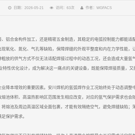
日期：2026-05-21
访问：63次
作者：WGFACS
接、铝合金构件加工，还是精密五金制造，其稳定的电弧控制能力都能适
出现氧化、氮化、气孔等缺陷，保障焊缝的外观平整度和内在力学性能，
种粗放的供气方式不仅无法适配焊接过程中的动态工况，还会造成大量氩
业特性优化设计，成为解决这一痛点的关键设备，既能保障焊接质量，又能
企业降本增效的重要因素。安川焊机的氩弧焊作业工况始终处于动态调整
致熔池体积、高温热影响区范围发生相应改变，对应的氩气保护需求也会
，将熔池及周边高温区域全面包裹，才能有效隔绝空气，避免焊缝缺陷；
满足保护需求。