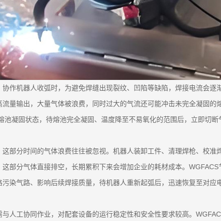
。协作机器人收弧时，为避免焊缝出现裂纹、凹陷等缺陷，焊接电流会逐
高流量输出，大量气体被浪费，同时过大的气流还可能冲击未完全凝固的
断熔池凝固状态，待熔池完全凝固、温度降至不易氧化的范围后，立即切
，这部分时间的气体浪费往往被忽视。机器人装卸工件、清理焊枪、校准
这部分气体直接排空，长期累积下来会增加企业的耗材成本。WGFAC
路污染气路、影响后续焊接质量，待机器人重新起弧后，迅速恢复至对应
与人工协同作业，对配套设备的运行稳定性和安全性要求较高。WGFA