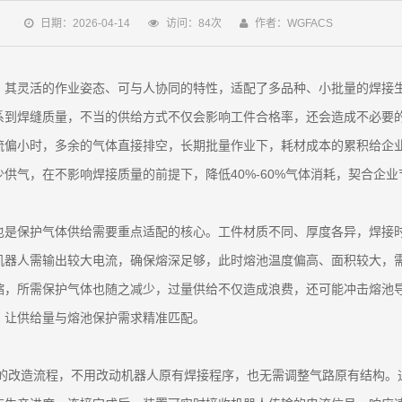
日期：2026-04-14
访问：84次
作者：WGFACS
，其灵活的作业姿态、可与人协同的特性，适配了多品种、小批量的焊接
系到焊缝质量，不当的供给方式不仅会影响工件合格率，还会造成不必要
偏小时，多余的气体直接排空，长期批量作业下，耗材成本的累积给企业
供气，在不影响焊接质量的前提下，降低40%-60%气体消耗，契合企
也是保护气体供给需要重点适配的核心。工件材质不同、厚度各异，焊接
机器人需输出较大电流，确保熔深足够，此时熔池温度偏高、面积较大，
，所需保护气体也随之减少，过量供给不仅造成浪费，还可能冲击熔池导
，让供给量与熔池保护需求精准匹配。
杂的改造流程，不用改动机器人原有焊接程序，也无需调整气路原有结构