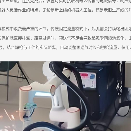
有生产进度。连接完成后，装置可实时接收机器人传输的电流信号，响应
机器人灵活作业的特点，无论是新上线的机器人工位，还是老旧生产线的
气模式中浪费最严重的环节。传统固定流量模式下，起弧前会持续输出固
与保护就直接排空；距离过远时，预送气不足会导致起弧瞬间熔池氧化，
信号，结合焊枪与工件的实际距离，自动调整预送气时长和初始流量，仅