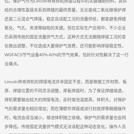
位。保护气作为Lincoln林肯焊机焊接过程中的关键辅助材料，其供
给的合理性直接关系到焊缝的最终质量，无论是纯二氧化碳保护焊
还是二元混合气焊接，稳定且适配工况的流量供给，都是避免焊缝
氧化、气孔、夹渣等缺陷的关键。但在实际生产应用中，不少企业
仍采用传统的固定流量供气方式，这种方式无法跟随焊接工况的变
化做出调整，不仅造成大量保护气浪费，还可能影响焊接稳定性，
WGFACS节气设备40%-60%的节气效果，恰好针对性解决了这一行
业痛点。
Lincoln林肯焊机的焊接电流并非固定不变，而是根据工件材质、板
厚、焊接位置的不同灵活调整。厚板焊接时，为了保证焊缝熔透，
焊机需要输出较大的焊接电流，此时熔池温度高、体积大，对保护
气的需求量也相应增加；而在薄壁件焊接或进行封底焊等精细操作
时，电流会适当减小，熔池体积随之收缩，保护气的需求量也会同
步降低。传统固定流量供气模式无法适配这种动态变化，操作人员