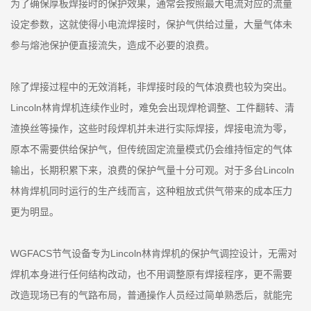
为了确保厚板焊接时的保护效果，通常会按照最大电流对应的流量
设定参数，这就使得小电流焊接时，保护气供给过量，大量气体未
参与熔池保护便直接流失，造成不必要的浪费。
除了焊接过程中的无效消耗，非焊接时段的气体浪费也较为突出。
Lincoln林肯焊机连续作业时，难免会出现焊枪调整、工件翻转、清
渣换丝等操作，这些时段焊机并未进行实际焊接，焊接电流为零，
原本不需要供给保护气，但传统固定流量模式仍会维持恒定的气体
输出，长期积累下来，浪费的保护气量十分可观。对于多台Lincoln
林肯焊机同时运行的生产线而言，这种粗放式供气带来的成本压力
更为明显。
WGFACS节气设备专为Lincoln林肯焊机的保护气调控设计，无需对
焊机本身进行任何结构改动，也不用调整原有焊接程序，更不需要
改造现场已有的气路布局，普通操作人员经过简单熟悉后，就能完