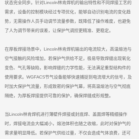
状态完全同步。针对Lincoln林肯焊机的输出特性和不同焊接工艺的
需求，设备的控制模块经过专项优化，能够自动识别电流的变化趋
势，无需操作人员手动调节流量参数，既降低了操作难度，也避免
了人为调节带来的误差，让保护气调控更精准、更稳定。
在厚板焊接场景中，Lincoln林肯焊机输出的电流较大，高温熔池与
空气接触的风险增加，若保护气供给不足，极易导致焊缝出现氧化
变色、气孔等缺陷，影响焊缝的力学性能，无法满足重型结构件的
使用要求。WGFACS节气设备能够快速捕捉到电流增大的信号，及
时加大保护气流量，形成致密的保护气幕，将高温熔池与空气彻底
隔绝，为厚板焊接提供可靠的保护，确保焊缝成形规整。
当Lincoln林肯焊机进行薄壁件焊接或封底焊、盖面焊等精细操作
时，焊接电流会大幅减小，熔池体积也随之收缩，此时对保护气的
需求量明显降低。若保护气供给过量，不仅会造成气体浪费，还可