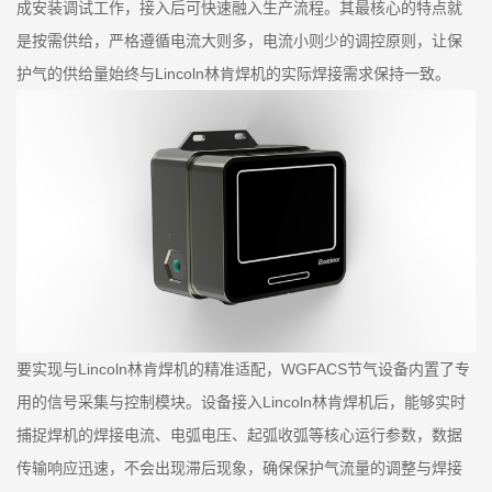
成安装调试工作，接入后可快速融入生产流程。其最核心的特点就
是按需供给，严格遵循电流大则多，电流小则少的调控原则，让保
护气的供给量始终与Lincoln林肯焊机的实际焊接需求保持一致。
要实现与Lincoln林肯焊机的精准适配，WGFACS节气设备内置了专
用的信号采集与控制模块。设备接入Lincoln林肯焊机后，能够实时
捕捉焊机的焊接电流、电弧电压、起弧收弧等核心运行参数，数据
传输响应迅速，不会出现滞后现象，确保保护气流量的调整与焊接