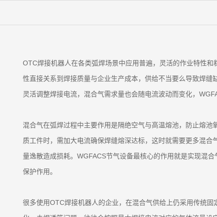
OTC焊接机器人在各类弧焊场景中应用普遍，灵活的作业特性
性直接关系到焊接质量与企业生产成本，供给不当要么导致焊缝
灵活调整焊接电流，混合气需求量也会随电流波动而变化，WGFA
混合气在弧焊过程中主要作用是隔绝空气与高温熔池，防止熔池
质工件时，需加大电流确保焊缝熔深达标，这时就需要更多混合
量逸散造成损耗。WGFACS节气设备最核心的作用就是实现混
保护作用。
很多使用OTC焊接机器人的企业，在混合气供给上仍采用传统