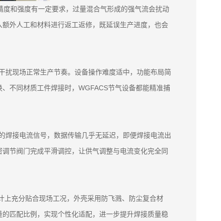
精度和强度有一定要求，过量混合气形成的强气流会扰动
入额外人工和材料进行返工返修，既延误生产进度，也会
会干扰现场正常生产节奏。设备操作难度适中，功能布局简
、不同材质工件焊接时，WGFACS节气设备都能精准捕
出的焊接电流信号，数据传输几乎无延迟，即便焊接电流出
密调节阀门完成平滑调控，让供气调整与电流变化完全同
设计上充分贴合现场工况，外壳采用防飞溅、防尘复合材
量的匹配比例，实现个性化适配，进一步提升焊接质量稳