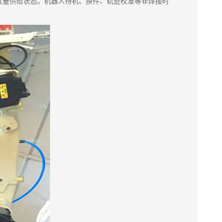
过量供给状态。机器人待机、换件、轨迹校准等非焊接时