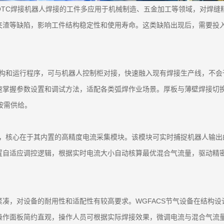
OTC焊接机器人焊接的工件多应用于机械制造、五金加工等领域，对焊缝
夹渣等缺陷，影响工件结构稳定性和使用寿命。这类缺陷出现后，需要投
有结构和运行程序，可与机器人控制柜对接，快速融入现有焊接生产线，不
掌握参数设置和调试方法，适配各类弧焊作业场景。厚板与薄壁焊接切换
按需供给。
节奏，核心在于其内置的高精度电流采集模块。该模块可实时捕捉机器人输
置自适应调控逻辑，根据实时电流大小自动核算最优混合气流量，驱动精
凑，对设备的耐用性和适配性有较高要求。WGFACS节气设备在结构
操作面板简约直观，操作人员可根据实际焊接效果，微调电流与混合气流