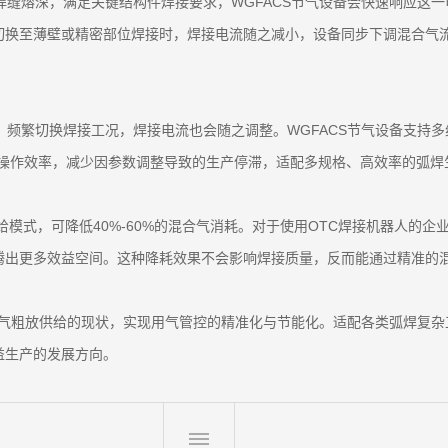
焊缝熔深，满足关键结构件焊接要求，WGFACS节气设备会快速响应这
切换至薄壁或精密部位焊接时，焊接电流随之减小，设备同步下调混合气
，频繁切换焊接工况，焊接电流也会随之调整。WGFACS节气设备支持
升操作效率，减少因参数调整导致的生产停滞，适配多规格、高效率的弧焊
给模式，可降低40%-60%的混合气消耗。对于使用OTC焊接机器人的
腾出更多效益空间。这种降耗效果不会影响焊接质量，反而能通过精准的
保护气粗放供给的现状，实现用气管控的精准化与节能化。适配各类弧焊复
益生产的发展方向。