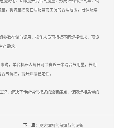
一电流变化，立即提升混合气流量，形成致密保护气幕，彻
流量，将流量控制在适配当前工况的合理范围，既保证熔
多组参数存储与调用，操作人员可根据不同焊接需求，预设
生产需求。
企业来说，单台机器人每日可节省近一半混合气用量，长期
混合气调控，提升焊接稳定性。
杂工况，解决了传统供气模式的浪费痛点，保障焊接质量的
下一篇：
奥太焊机气保焊节气设备