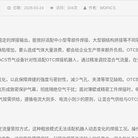
日期：2026-03-24
访问：104次
作者：WGFACS
和稳定的焊接输出，能很好适配中小型零部件焊接、大型钢结构拼接等不同
缺陷增加，要么造成气体大量浪费，都会给企业生产带来额外负担。OTC
CS节气设备针对性适配OTC焊接机器人，通过精准调控混合气流量，在保
氧化，以此保障焊缝的强度与密封性，减少气孔、夹渣等常见缺陷。OTC
气形成致密保护气幕，彻底隔绝空气干扰；面对薄壁或精密工件焊接时，
合气按需供给，遵循电流大则多、电流小则少的原则，让混合气供给与OT
固定流量管控方式，这种粗放模式无法适配机器人动态变化的焊接工况。操