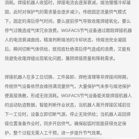
消耗。焊接机器人收弧时，焊接电流会逐渐衰减，熔池慢慢冷却凝
固，此时对保护气的需求量会逐步减少。传统固定流量供气模式
下，固定的滞后停气时间，要么提前停气导致收尾焊缝氧化，要么
停气过晚造成气体冗余浪费。WGFACS节气设备通过跟踪焊接机器
人的电流衰减曲线，精准判断熔池的冷却状态，待熔池完全凝固
后，瞬间切断气体供给，既彻底杜绝滞后停气造成的浪费，又能有
效避免收尾焊缝出现氧化问题，兼顾焊接质量和降耗需求。
焊接机器人在多工位切换、工件装卸、焊枪清理等非焊接间隙期，
传统供气设备依然会维持满流量供气，大量保护气未参与熔池保护
便直接逸散，形成无效消耗。WGFACS节气设备能关联焊接机器人
的运动轨迹数据，智能判断作业状态，当机器人离开焊接区域前往
下一工位时，设备立即切断气源，停止无效供给；当机器人返回焊
接位置准备作业时，同步开启供气，确保起弧时就能获得充足保
护，整个过程无需人工干预，进一步提升节气效果。