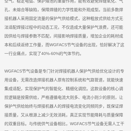
空气、稳定电弧、保护熔池的重要作用，能有效避免焊缝氧化、气
孔、未熔合等缺陷，保障焊缝的力学性能和外观成型。当前多数焊
接机器人采用固定流量的保护气供给模式，这种粗放式供给方式无
法适配焊接过程中的动态工况，不仅造成大量保护气浪费，还可能
因供给与焊接参数不匹配，间接影响焊接质量，增加企业的耗材成
本和后续返修工作量，而WGFACS节气设备的出现，恰好解决了这
一行业痛点，实现了40%-60%的气体节约。
WGFACS节气设备是专门针对焊接机器人保护气供给优化设计的专
用设备，无需改造焊接机器人原有控制系统和气路管道，就能快速
集成适配，实现保护气的智能化、精细化调控。这款设备的核心调
控逻辑是按需供给，严格遵循电流大则多、电流小则少的原则，让
保护气供给始终与焊接机器人的焊接电流变化同频同步，既保证焊
接质量，又从根源上减少无效消耗，真正实现节能降耗与质量保障
的双重目标。与传统供气设备相比，WGFACS节气设备无需人工干