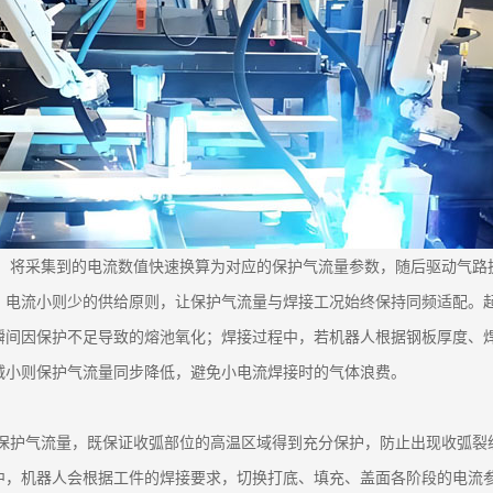
法，将采集到的电流数值快速换算为对应的保护气流量参数，随后驱动气
、电流小则少的供给原则，让保护气流量与焊接工况始终保持同频适配。
瞬间因保护不足导致的熔池氧化；焊接过程中，若机器人根据钢板厚度、
减小则保护气流量同步降低，避免小电流焊接时的气体浪费。
调保护气流量，既保证收弧部位的高温区域得到充分保护，防止出现收弧
，机器人会根据工件的焊接要求，切换打底、填充、盖面各阶段的电流参