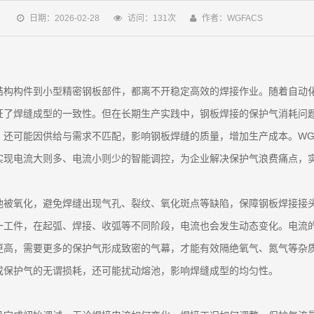
日期：2026-02-28
访问：131次
作者：WGFACS
结构构件到小型精密钢板部件，都离不开稳定高效的焊接作业。随着自动
证了焊缝成型的一致性。但在长期生产实践中，钢板焊接的保护气消耗问
还可能因供给与需求不匹配，影响钢板焊缝的质量，增加生产成本。WG
现电流大则多、电流小则少的智能调控，为企业解决保护气浪费痛点，实现
池被氧化，避免焊缝出现气孔、裂纹、氧化斑点等缺陷，保障钢板焊接接
一工件，在起弧、焊接、收弧等不同阶段，电流也会发生动态变化。电流
更高，需要更多的保护气形成致密的气幕，才能有效隔绝氧气、氮气等杂
成保护气的无谓损耗，还可能扰动熔池，影响焊缝成型的均匀性。