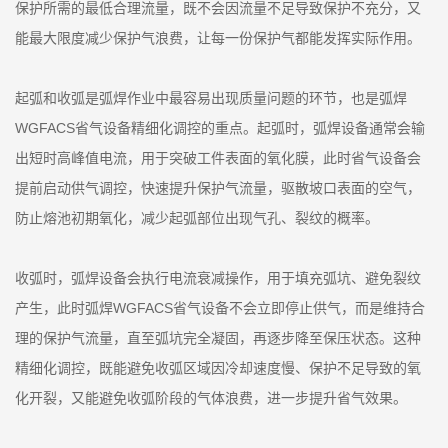
保护所需的最低合理流量，既不会因流量不足导致保护不充分，又
能最大限度减少保护气浪费，让每一份保护气都能发挥实际作用。
起弧和收弧是弧焊作业中最容易出现质量问题的环节，也是弧焊
WGFACS省气设备精细化调控的重点。起弧时，弧焊设备通常会输
出短时高峰值电流，用于突破工件表面的氧化膜，此时省气设备会
提前启动供气调控，快速提升保护气流量，驱散坡口表面的空气，
防止熔池初期氧化，减少起弧部位出现气孔、裂纹的概率。
收弧时，弧焊设备会执行电流衰减操作，用于填充弧坑、避免裂纹
产生，此时弧焊WGFACS省气设备不会立即停止供气，而是维持合
理的保护气流量，直至弧坑完全凝固，再逐步降至保压状态。这种
精细化调控，既能避免收弧区域因冷却速度慢、保护不足导致的氧
化开裂，又能避免收弧阶段的气体浪费，进一步提升省气效果。