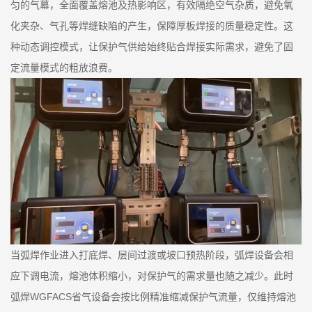
匀的气幕，全面覆盖熔池及热影响区，有效隔绝空气杂质，避免氧
化夹杂、气孔等焊缝缺陷的产生，保障厚板焊接的质量稳定性。这
种动态调控模式，让保护气供给始终贴合焊接实际需求，避免了固
定流量模式的粗放浪费。
当弧焊作业进入打底焊、层间过渡或坡口预热阶段，弧焊设备会相
应下调电流，熔池体积缩小，对保护气的需求量也随之减少。此时
弧焊WGFACS省气设备会按比例精准缩减保护气流量，仅维持熔池