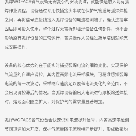
弧焊WGFACS省气设备无需复杂的安装调试，就能快速融入现有弧
焊作业流程。设备通过专用快插接头串联在保护气管道与弧焊焊枪
之间，再将信号连接线接入弧焊设备的电流检测端子，确认连接牢
固后即可投入使用，整个过程无需拆卸弧焊设备任何部件，也不会
影响原有弧焊设备的正常运行，普通操作人员经过简单培训就能完
成安装操作。
设备的核心优势的在于能实时捕捉弧焊电流的细微变化，实现保护
气流量的自适应调控。其内置高频电流采样模块，可精准感知弧焊
电流的每一次波动，采样响应速度足以覆盖电流变化的全范围，不
会出现调控滞后的情况。当弧焊设备输出大电流进行厚板熔透焊接
时，熔池面积随之扩大，对保护气的需求量显著增加。
弧焊WGFACS省气设备会快速识别电流提升信号，内置高速电磁调
节阀迅速加大开度，保护气流量随电流增幅同步提升，形成致密均