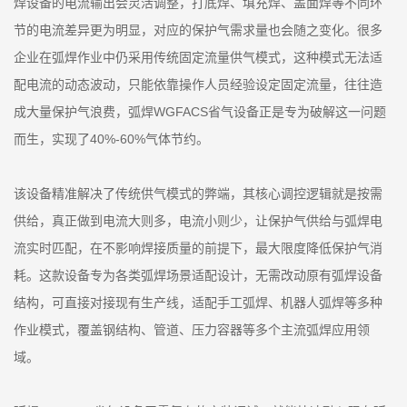
焊设备的电流输出会灵活调整，打底焊、填充焊、盖面焊等不同环
节的电流差异更为明显，对应的保护气需求量也会随之变化。很多
企业在弧焊作业中仍采用传统固定流量供气模式，这种模式无法适
配电流的动态波动，只能依靠操作人员经验设定固定流量，往往造
成大量保护气浪费，弧焊WGFACS省气设备正是专为破解这一问题
而生，实现了40%-60%气体节约。
该设备精准解决了传统供气模式的弊端，其核心调控逻辑就是按需
供给，真正做到电流大则多，电流小则少，让保护气供给与弧焊电
流实时匹配，在不影响焊接质量的前提下，最大限度降低保护气消
耗。这款设备专为各类弧焊场景适配设计，无需改动原有弧焊设备
结构，可直接对接现有生产线，适配手工弧焊、机器人弧焊等多种
作业模式，覆盖钢结构、管道、压力容器等多个主流弧焊应用领
域。