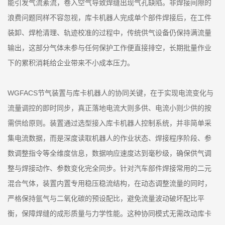
能引发气流紊流，卷入空气导致焊缝出现气孔缺陷。非焊接间隙的
浪费问题同样不容忽视，库卡机器人完成单个部件焊接后，在工件
装卸、焊枪清理、轨迹校准的过程中，传统供气设备仍保持满流量
输出，这部分气体未参与任何保护工作便直接排空，长期批量作业
下的累积消耗给企业带来不小成本压力。
WGFACS节气装置与库卡机器人的协同关键，在于实现电流变化与
流量调控的即时同步，真正落地电流大则多供、电流小则少供的按
需供给原则。装置通过选型接入库卡机器人控制系统，并非简单采
集电流数据，而是深度读取机器人的作业状态、焊接程序阶段、参
数调整指令等全维度信息，数据响应速度达到毫秒级，确保供气调
整与焊接动作、参数变化完全同步。针对汽车部件焊接常用的二元
混合气体，装置内置专用稳压稳流结构，在动态调整流量的同时，
严格保持氩气与二氧化碳的预设配比，避免流量波动破坏配比平
衡，保障焊缝的成形质量与力学性能。这种协同模式无需改动库卡