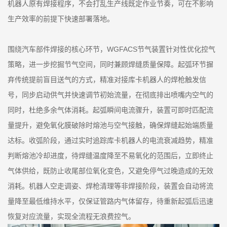
机器人原有焊接程序，不会打乱生产线既定作业节奏，可在不影响
生产效率的前提下快速部署落地。
围绕汽车部件焊接的核心环节，WGFACS节气装置针对性优化控气
策略，进一步挖掘节气空间，同时兼顾焊缝质量保障。起弧环节摒
弃传统提前盲目送气的方式，精准对接库卡机器人的焊枪触发信
号，同步启动供气并快速调节初始流量，在彻底排出喷嘴内空气的
同时，杜绝多余气体消耗。起弧瞬间电流骤升，装置可即时匹配流
量提升，避免氧化膜破除时熔池与空气接触，确保焊缝起始端质量
达标。收弧阶段，通过实时追踪库卡机器人的电流衰减趋势，精准
判断熔池冷却进度，待焊缝温度降至不易氧化的范围后，立即终止
气体供给，既防止收尾部位氧化变色，又避免停气过晚造成的无效
消耗。机器人空走调姿、焊枪清理等非焊接阶段，装置会自动将流
量降至最低维持水平，仅保证管路内气体留存，待重新起弧后迅速
恢复对应流量，实现全流程无浪费控气。