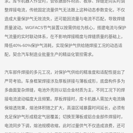
求。库卡机器人作业时，会依据部件材质、板厚、焊缝走向实时调
整焊接电流，传统固定流量供气无法跟上这种动态参数变化，不仅
造成大量保护气无效流失，还可能因流量与电流不匹配，导致焊缝
质量波动。WGFACS节气装置以按需供给为核心，搭建电流与保护
气流量的实时联动体系，在不影响焊接精度与焊缝质量的基础上，
降低40%-60%保护气消耗，实现保护气供给随焊接工况的动态适
配，契合汽车制造业批量生产的精益化管控需求。
汽车部件焊接的多元工况，对保护气供给的精准度和适配性提出了
严苛考验。车身框架焊接涉及厚板拼接与薄板成形，底盘构件多为
多曲面复杂焊缝，电池外壳则以铝合金材质为主，不同工况下的焊
接电流波动幅度大且频繁。厚板焊接时，库卡机器人需加大电流确
保熔透效果，熔池体积随之扩大，高温区域暴露时间延长，必须有
充足保护气形成稳定气层覆盖；切换至薄板或铝合金部件焊接时，
电流同步下调，熔池规模收缩，此时过量供气不仅造成浪费，还可