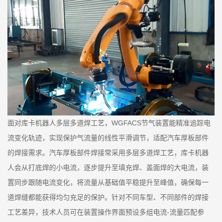
面对库卡机器人多层多道焊工艺，WGFACS节气装置能精准追踪电
流变化轨迹，实现保护气流量的线性平滑调节，适配汽车厚板部件
的焊接需求。汽车厚板部件焊接常采用多层多道焊工艺，库卡机器
人会从打底焊的小电流，逐步提升至填充焊、盖面焊的大电流，装
置同步跟随电流变化，将流量从基础值平稳提升至峰值，确保每一
道焊缝都能获得均匀充足的保护。针对不同车型、不同部件的焊接
工艺差异，技术人员可在装置操作界面预设多组电流-流量匹配参