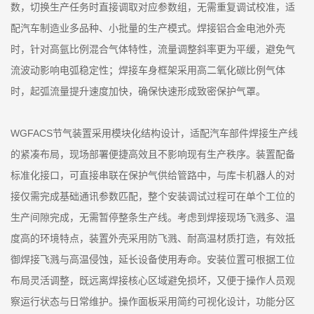
数，切换生产任务时直接调取对应参数组，无需重复调试校准，适
配汽车制造业多品种、小批量的生产模式。焊接铝合金电池外壳
时，针对高氩比例混合气体特性，流量调整斜率更为平缓，避免气
流波动影响电弧稳定性；焊接车身框架采用高二氧化碳比例气体
时，起弧流量提升速度加快，确保快速形成致密保护气罩。
WGFACS节气装置采用模块化结构设计，适配汽车部件焊接生产线
的紧凑布局，现场部署便捷高效且不影响现有生产秩序。装置配备
标准化接口，可直接串联在保护气供给管路中，与库卡机器人的对
接仅需完成基础通讯参数匹配，整个安装调试过程可在单个工位的
生产间隙完成，无需暂停整条生产线。考虑到焊接现场飞溅多、温
度高的环境特点，装置外壳采用防飞溅、耐高温材质打造，有效抵
御焊接飞溅与高温侵蚀，延长设备使用寿命。安装位置可根据工位
布局灵活调整，既远离焊接核心区域避免损坏，又便于操作人员观
察运行状态与日常维护。操作面板采用简约可视化设计，功能分区