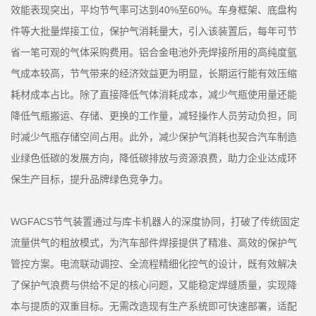
效能表现突出，平均节气率可达到40%至60%。车身框架、底盘构
件等大批量焊接工位，保护气消耗量大，引入该装置后，每年可节
省一笔可观的气体采购费用。铝合金电池外壳焊接所用的高纯度氩
气成本较高，节气带来的经济效益更为明显，长期运行能有效压缩
耗材成本占比。除了直接降低气体消耗成本，减少气瓶使用量还能
降低气瓶搬运、存储、更换的工作量，减轻操作人员劳动负担，同
时减少气瓶存储空间占用。此外，减少保护气消耗也契合汽车制造
业绿色低碳的发展方向，降低碳排放与资源浪费，助力企业达成环
保生产目标，提升品牌绿色竞争力。
WGFACS节气装置通过与库卡机器人的深度协同，打破了传统固定
流量供气的粗放模式，为汽车部件焊接提供了精准、高效的保护气
管控方案。电流联动调控、全流程精细化控气的设计，既有效解决
了保护气浪费与供给不足的核心问题，又能稳定焊缝质量，实现降
本与提质的双重目标。无需改造现有生产系统即可快速部署，适配