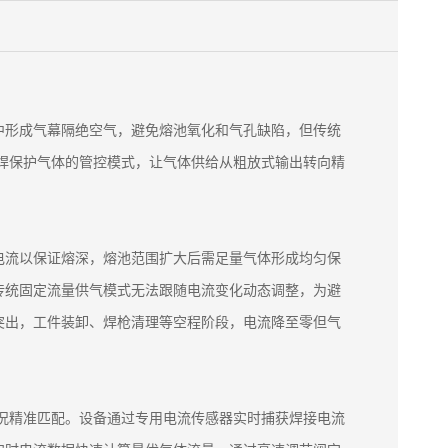
中形成气幕隔绝空气，避免熔池氧化和气孔缺陷，但传统
保焊保护气体的管控模式，让气体供给从粗放式输出转向精
电流以保证熔深，熔池范围扩大后需足量气体形成均匀保
传统固定流量供气模式无法跟随电流变化动态调整，为避
突出，工件装卸、焊枪清理等空程阶段，电流降至零但气
工况精准匹配。设备通过专用电流传感器实时捕获焊接电流