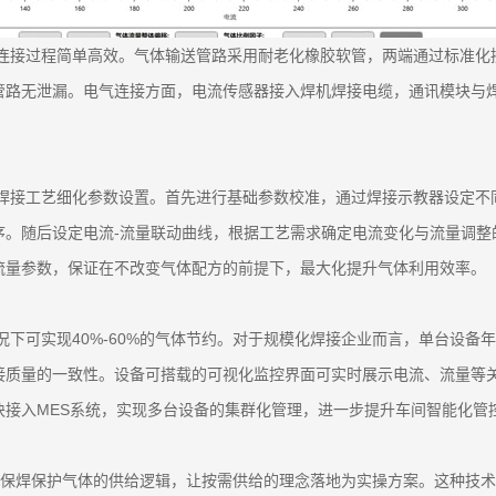
件连接过程简单高效。气体输送管路采用耐老化橡胶软管，两端通过标准
管路无泄漏。电气连接方面，电流传感器接入焊机焊接电缆，通讯模块与
体焊接工艺细化参数设置。首先进行基础参数校准，通过焊接示教器设定
序。随后设定电流-流量联动曲线，根据工艺需求确定电流变化与流量调整
流量参数，保证在不改变气体配方的前提下，最大化提升气体利用效率。
况下可实现40%-60%的气体节约。对于规模化焊接企业而言，单台设
接质量的一致性。设备可搭载的可视化监控界面可实时展示电流、流量等
接入MES系统，实现多台设备的集群化管理，进一步提升车间智能化管
了二保焊保护气体的供给逻辑，让按需供给的理念落地为实操方案。这种技