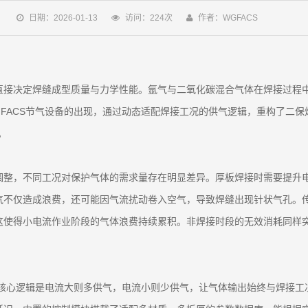
日期：2026-01-13
访问：224次
作者：WGFACS
直接决定焊缝成型质量与力学性能。氩气与二氧化碳混合气体在焊接过程
FACS节气设备的出现，通过动态适配焊接工况的供气逻辑，重构了二
。
调整，不同工况对保护气体的需求量存在明显差异。厚板焊接时需要提升
气不仅造成浪费，还可能因气流扰动卷入空气，导致焊缝出现针状气孔。
这使得小电流作业阶段的气体浪费持续累积。非焊接时段的无效消耗同样
其核心逻辑是电流大则多供气，电流小则少供气，让气体输出始终与焊接