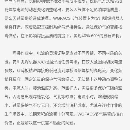
环节的痛点，长期影响着焊接效率与成本控制，统供气方式难以跟
随焊接电流的动态变化调整输出，要么因气体不足影响焊缝质量，
要么因过量供给造成浪费。WGFACS节气装置专为安川弧焊机器人
量身打造，深度适配其控制系统与焊接特性，通过保护气的智能按
需供给，在不影响焊接品质的前提下，实现40%-60%的显著降耗。
焊接作业中，电流的灵活调整是应对不同焊缝、不同材质的关
键。安川弧焊机器人可根据焊接任务需求，在较大范围内切换电流
参数，从薄板精密焊接的低电流到厚板深熔焊接的高电流，变化频
繁且精准。固定流量的保护气供给模式，无法跟上这种动态调整节
奏。电流大时，熔池温度升高、范围扩大，需要更多保护气隔绝空
气，否则易出现焊缝氧化、气孔等缺陷；电流小时，熔池规模缩
小，过量保护气不仅无用，还会增加消耗成本，尤其在连续作业的
生产场景中，长期累积的浪费十分可观。WGFACS节气装置的核心
价值，正是解决这一供需不匹配的问题。