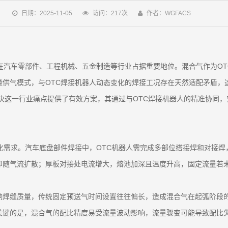
日期：2025-11-05
访问：217次
作者：WGFACS
在汽车零部件、工程机械、五金制造等行业占据重要地位。混合气作为O
量供气模式，与OTC焊接机器人动态变化的焊接工况存在天然适配矛盾，
解决这一行业痛点提供了有效方案，其通过与OTC焊接机器人的精准协同
化需求。汽车底盘部件焊接中，OTC机器人需完成多部位搭接焊和对接
即随气流扩散；厚板对接处电流增大，熔池加深且温度升高，固定流量若
响焊缝质量，传统固定预送气时间设置往往偏长，造成混合气在起弧阶段
关键的是，混合气的配比精度易受流量波动影响，流量骤变可能导致配比