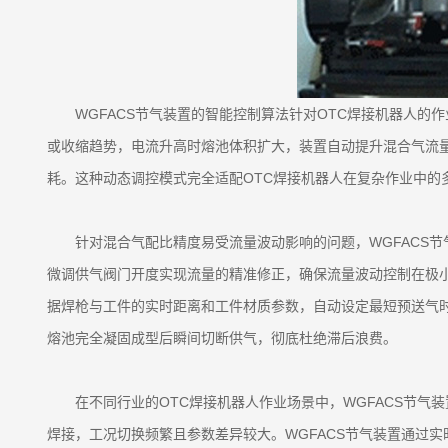
WGFACS节气装置的智能控制算法针对OTC焊接机器人
或收缩趋势，电流升高时熔池体积扩大，装置自动提升混合气流
耗。这种动态调控模式完全适配OTC焊接机器人在复杂作业中的
针对混合气配比精度易受流量波动影响的问题，WGFACS
微调供气阀门开度实现流量的精准修正，确保流量波动控制在极
据焊枪与工件的实时距离和工件材质参数，自动设定最短预送气
熔池完全凝固成型后瞬间切断供气，彻底杜绝滞后浪费。
在不同行业的OTC焊接机器人作业场景中，WGFACS节
焊接，工况切换频繁且参数差异较大。WGFACS节气装置通过