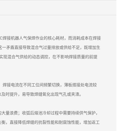
TC焊接机器人气保焊作业的核心耗材，而消耗成本在焊接
这一矛盾直接导致混合气过量排放或供给不足，既增加生
，实现混合气供给的动态调控，在不影响焊接质量的前提
焊，焊接电流在不同工位间频繁切换，薄板搭接处电流较
未及时提升，易导致焊缝氧化出现气孔或夹渣。
的大量浪费；收弧后熔池冷却过程中需要持续供气保护，
失衡，直接降低焊缝的抗裂性能和耐腐蚀性能，增加返工