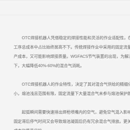
OTC焊接机器人凭借稳定的焊接性能和灵活的作业适配性，
工序总成本中占比始终居高不下。传统焊接作业中采用的固定流
产成本，又可能影响焊接质量。WGFACS节气装置的出现，为
下，大幅降低40%-60%的混合气消耗。
OTC焊接机器人的作业特性，决定了其对混合气供给的精细
小，熔池浅且范围有限，固定流量下大量混合气未参与熔池保护
起弧瞬间需要快速排出焊枪喷嘴内的空气，避免空气混入影
固定滞后停气时间又会导致熔池凝固后仍有冗余混合气排放。更