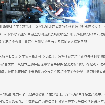
的作业场景进行了专项优化，能够快速处理捕获的多维参数并形成调控指令
量，确保保护范围完整覆盖熔池及周边热影响区；电流降低时熔池体积收
多工况切换需求，让混合气供给始终与实际保护需求精准匹配。
节气装置特别加入了流量稳定性控制模块。装置通过高精度传感器实时监
小范围之内，从根本上避免因流量骤变导致的配比失衡问题。在起弧和收
时间，仅用必要时间排出喷嘴内空气后立即切换至工作流量；收弧时通过
气装置的适配能力和节气效果都得到了充分验证。汽车零部件焊接生产线中，
实时追踪参数变化，在薄板车门内板焊接时将流量降至传统模式的较低水