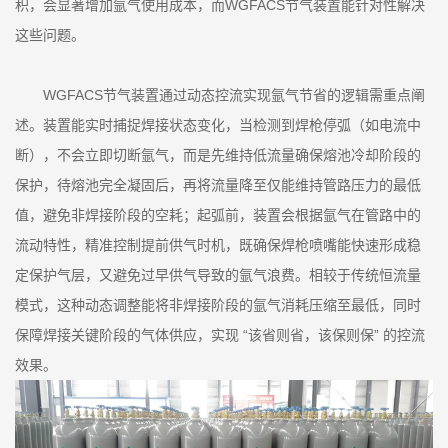
积，会显著增加氩气使用成本，而WGFACS节气装置能针对性解决
这些问题。
WGFACS节气装置通过动态控流实现氩气节省的逻辑需重点阐
述。装置能实时捕捉焊接状态变化，当检测到焊枪停弧（如电流中
断），不会立即切断氩气，而是先维持低流量确保熔池冷却阶段的
保护，待熔池完全凝固后，再将流量降至仅能维持管路压力的最低
值，避免非焊接阶段的空耗；起弧前，装置会根据氩气在管路中的
流动特性，精准控制提前供气时机，既确保焊枪喷嘴能快速形成稳
定保护气层，又避免过早供气导致的氩气浪费。相较于传统恒流量
模式，这种动态调整能将非焊接阶段的氩气消耗压缩至最低，同时
保障焊接关键阶段的气体供应，实现 “该省则省，该保则保” 的控流
效果。