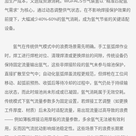
加生产成本，又造成资源消耗。WGFACS节气装置以 “精准匹配氩
气需求” 为核心，通过动态调整供气状态，在不影响焊接保护效果的
前提下，大幅减少40%-60%的氩气消耗，成为氩气节省的关键适配
设备。
氩气在传统供气模式中的浪费场景需先明确。手工氩弧焊作业
时，焊工进行焊枪对位、清理焊渣或更换焊丝的间隙，传统设备仍
保持固定流量输出氩气，这些非焊接阶段的氩气未参与熔池保护，
直接扩散至空气中；自动化氩弧焊虽流程更规范，但焊枪在工位间
移动、起弧前预热、收弧后等待冷却的过程中，氩气仍处于持续输
出状态，而此时熔池尚未形成或已凝固，氩气消耗属于无效空耗。
传统模式下氩气流量参数多为固定设置，若焊接工艺调整（如更换
工件厚度、材质）后未及时适配流量，易出现流量过高导致的浪费
—— 例如薄板焊接沿用厚板的流量参数，多余氩气无法被有效利
用，反而因气流扰动影响熔池稳定性。这些场景下的浪费长期累