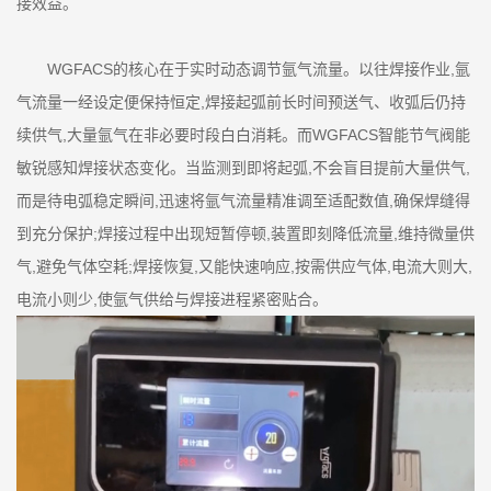
接效益。
WGFACS的核心在于实时动态调节氩气流量。以往焊接作业,氩
气流量一经设定便保持恒定,焊接起弧前长时间预送气、收弧后仍持
续供气,大量氩气在非必要时段白白消耗。而WGFACS智能节气阀能
敏锐感知焊接状态变化。当监测到即将起弧,不会盲目提前大量供气,
而是待电弧稳定瞬间,迅速将氩气流量精准调至适配数值,确保焊缝得
到充分保护;焊接过程中出现短暂停顿,装置即刻降低流量,维持微量供
气,避免气体空耗;焊接恢复,又能快速响应,按需供应气体,电流大则大,
电流小则少,使氩气供给与焊接进程紧密贴合。