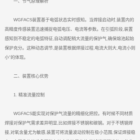
一、节气原理解析
WGFACS装置基于电弧状态实时感知。当焊接启动时,装置内的
高精度传感装置迅速捕捉电弧电压、电流等参数。在引弧阶段,装置
感知到不稳定的电弧特征,自动调配稍大流量的保护气,确保熔池起始
保护充分。这种动态调节,是装置根据焊接过程,电流大则大,电流小则
小”的体现。
二、装置核心优势
1. 精准流量控制
WGFACS能实现对保护气流量的精细化把控。有时候不同材质
焊接对保护气需求差异明显,比如焊接不锈钢和碳钢。对于不锈钢焊
接,对氧含量尤为敏感,装置可将流量波动控制在极小范围,保证焊接稳