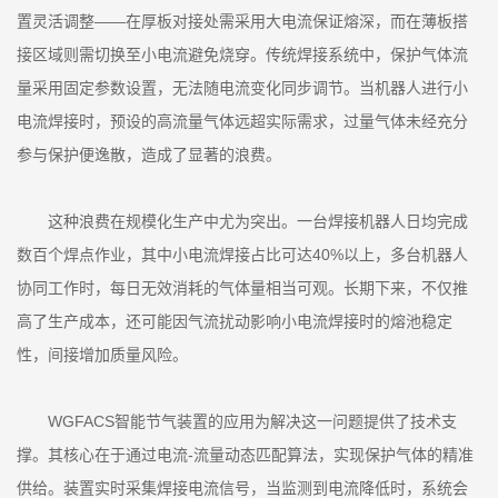
置灵活调整——在厚板对接处需采用大电流保证熔深，而在薄板搭
接区域则需切换至小电流避免烧穿。传统焊接系统中，保护气体流
量采用固定参数设置，无法随电流变化同步调节。当机器人进行小
电流焊接时，预设的高流量气体远超实际需求，过量气体未经充分
参与保护便逸散，造成了显著的浪费。
这种浪费在规模化生产中尤为突出。一台焊接机器人日均完成
数百个焊点作业，其中小电流焊接占比可达40%以上，多台机器人
协同工作时，每日无效消耗的气体量相当可观。长期下来，不仅推
高了生产成本，还可能因气流扰动影响小电流焊接时的熔池稳定
性，间接增加质量风险。
WGFACS智能节气装置的应用为解决这一问题提供了技术支
撑。其核心在于通过电流-流量动态匹配算法，实现保护气体的精准
供给。装置实时采集焊接电流信号，当监测到电流降低时，系统会